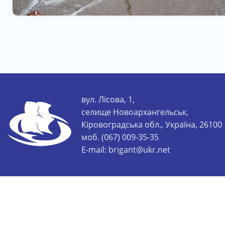
вул. Лісова, 1,
селище Новоархангельськ,
Кіровоградська обл., Україна, 26100
моб. (067) 009-35-35
E-mail:
brigant@ukr.net